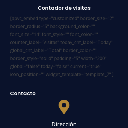
Contador de visitas
[apvc_embed type="customized" border_size="2"
border_radius="5" background_color=""
font_size="14" font_style="" font_color=""
counter_label="Visitas" today_cnt_label="Today"
global_cnt_label="Total" border_color=""
border_style="solid" padding="5" width="200"
global="false" today="false" current="true"
icon_position="" widget_template="template_7" ]
Contacto
Dirección